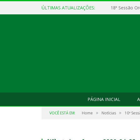
ÚLTIMAS ATUALIZAÇÕES:
18ª Sessão Or
PÁGINA INICIAL
A
»
»
VOCÊ ESTÁ EM:
Home
Notícias
10ª Sess