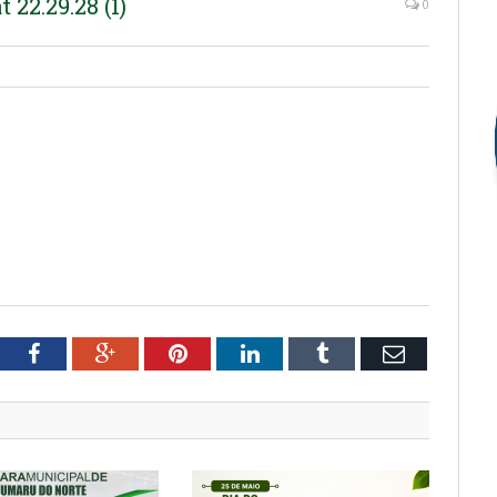
22.29.28 (1)
0
tter
Facebook
Google+
Pinterest
LinkedIn
Tumblr
Email