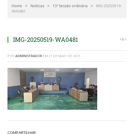
»
»
»
Home
Notícias
13ª Sessão ordinária
IMG-20250519-
WA0481
IMG-20250519-WA0481
0
POR
ADMINISTRADOR
EM
21 DE MAIO DE 2025
COMPARTILHAR: