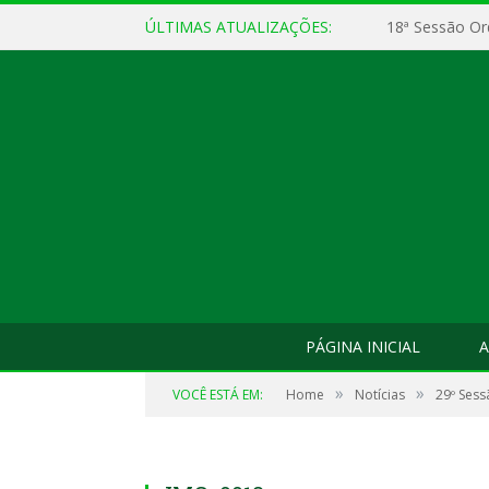
ÚLTIMAS ATUALIZAÇÕES:
18ª Sessão Or
PÁGINA INICIAL
A
»
»
VOCÊ ESTÁ EM:
Home
Notícias
29º Sess