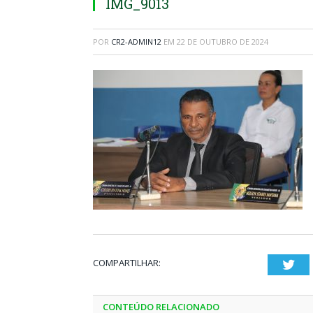
IMG_9013
POR
CR2-ADMIN12
EM
22 DE OUTUBRO DE 2024
COMPARTILHAR:
Twi
CONTEÚDO RELACIONADO