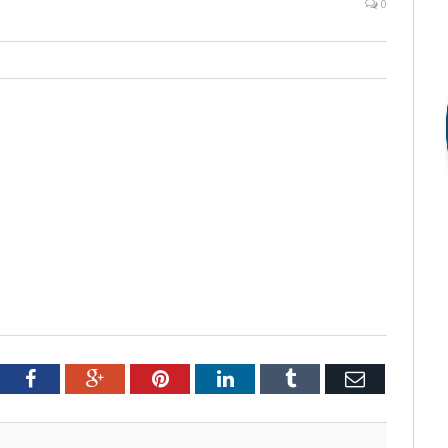
0
tter
Facebook
Google+
Pinterest
LinkedIn
Tumblr
Email