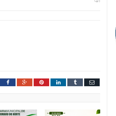
0
tter
Facebook
Google+
Pinterest
LinkedIn
Tumblr
Email