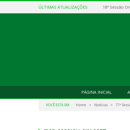
ÚLTIMAS ATUALIZAÇÕES:
18ª Sessão Or
PÁGINA INICIAL
A
»
»
VOCÊ ESTÁ EM:
Home
Notícias
77ª Sess