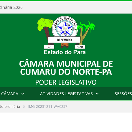
dinária 2026
 CÂMARA
ATIVIDADES LEGISTATIVAS
SESSÕES
»
ão ordinária
IMG-20231211-WA0257