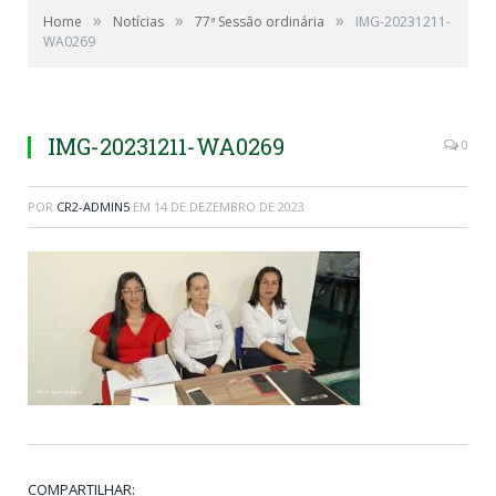
»
»
»
Home
Notícias
77ª Sessão ordinária
IMG-20231211-
WA0269
IMG-20231211-WA0269
0
POR
CR2-ADMIN5
EM
14 DE DEZEMBRO DE 2023
COMPARTILHAR: