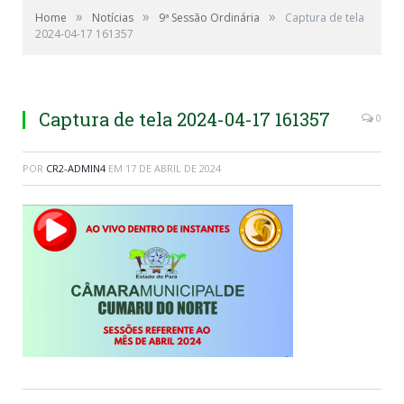
»
»
»
Home
Notícias
9ª Sessão Ordinária
Captura de tela
2024-04-17 161357
Captura de tela 2024-04-17 161357
0
POR
CR2-ADMIN4
EM
17 DE ABRIL DE 2024