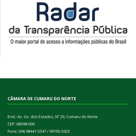
CÂMARA DE CUMARU DO NORTE
End.: Av. Gv. dos Estados, Nº 29, Cumaru do Norte
CEP: 68398-000
Fone: (94) 98441-5547 / 99105-5023