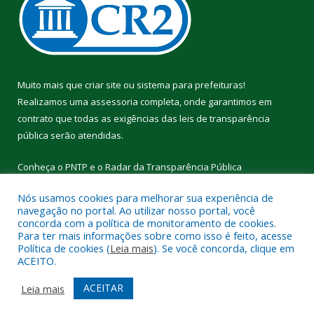
Muito mais que
criar site
ou
sistema para prefeituras
!
Realizamos uma
assessoria
completa, onde garantimos em
contrato que todas as exigências das
leis de transparência
pública
serão atendidas.
Conheça o
PNTP
e o
Radar da Transparência Pública
Nós usamos cookies para melhorar sua experiência de
navegação no portal. Ao utilizar nosso portal, você
concorda com a política de monitoramento de cookies.
Para ter mais informações sobre como isso é feito, acesse
Todos os direitos reservados a Câmara Municipal de Cumaru do
Política de cookies (
Leia mais
). Se você concorda, clique em
Norte.
ACEITO.
Mapa do Site
Acessar Área Administrativa
ACEITAR
Leia mais
Acessar Webmail