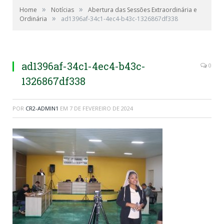
»
»
Home
Notícias
Abertura das Sessões Extraordinária e
»
Ordinária
ad1396af-34c1-4ec4-b43c-1326867df338
ad1396af-34c1-4ec4-b43c-
0
1326867df338
POR
CR2-ADMIN1
EM
7 DE FEVEREIRO DE 2024