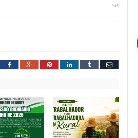
0
tter
Facebook
Google+
Pinterest
LinkedIn
Tumblr
Email