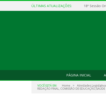
ÚLTIMAS ATUALIZAÇÕES:
18ª Sessão Or
PÁGINA INICIAL
A
»
VOCÊ ESTÁ EM:
Home
Atividades Legislativa
REDAÇÃO FINAL, COMISSÃO DE EDUCAÇÃO,SAÚDE E