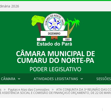
dinária 2026
 CÂMARA
ATIVIDADES LEGISTATIVAS
SESSÕES
»
»
s
Pautas e Atas das Comissões
ATA CONJUNTA DA 3ª REUNIÃO DAS CO
 ASSISTÊNCIA SOCIAL E COMISSÃO DE FINANÇAS E ORÇAMENTO, DE 22 DE MAR