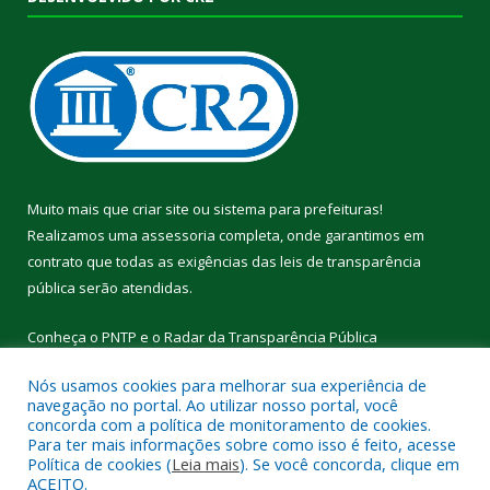
Muito mais que
criar site
ou
sistema para prefeituras
!
Realizamos uma
assessoria
completa, onde garantimos em
contrato que todas as exigências das
leis de transparência
pública
serão atendidas.
Conheça o
PNTP
e o
Radar da Transparência Pública
Nós usamos cookies para melhorar sua experiência de
navegação no portal. Ao utilizar nosso portal, você
concorda com a política de monitoramento de cookies.
Para ter mais informações sobre como isso é feito, acesse
Todos os direitos reservados a Câmara Municipal de Cumaru do
Política de cookies (
Leia mais
). Se você concorda, clique em
Norte.
ACEITO.