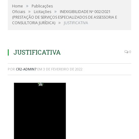
»
Home
Publicações
»
»
Oficiais
Licitações
INEXIGIBILIDADE Nº 002/2021
(PRESTAÇÃO DE SERVIÇOS ESPECIALIZADOS DE ASSESSORIA E
»
CONSULTORIA JURÍDICA)
JUSTIFICATIVA
JUSTIFICATIVA
0
POR
CR2-ADMIN7
EM
3 DE FEVEREIRO DE 2022