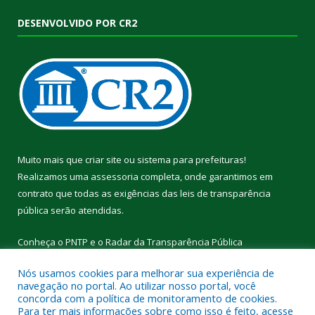
DESENVOLVIDO POR CR2
Muito mais que
criar site
ou
sistema para prefeituras
!
Realizamos uma
assessoria
completa, onde garantimos em
contrato que todas as exigências das
leis de transparência
pública
serão atendidas.
Conheça o
PNTP
e o
Radar da Transparência Pública
Nós usamos cookies para melhorar sua experiência de
navegação no portal. Ao utilizar nosso portal, você
concorda com a política de monitoramento de cookies.
Para ter mais informações sobre como isso é feito, acesse