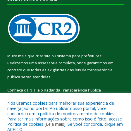
Muito mais que
criar site
ou
sistema para prefeituras
!
Realizamos uma
assessoria
completa, onde garantimos em
contrato que todas as exigências das
leis de transparência
pública
serão atendidas.
Conheça o
PNTP
e o
Radar da Transparência Pública
Nós usamos cookies para melhorar sua experiência de
navegação no portal. Ao utilizar nosso portal, você
concorda com a política de monitoramento de cookies.
Para ter mais informações sobre como isso é feito, acesse
Todos os direitos reservados a Câmara Municipal de Cumaru do
Política de cookies (
Leia mais
). Se você concorda, clique em
Norte.
ACEITO.