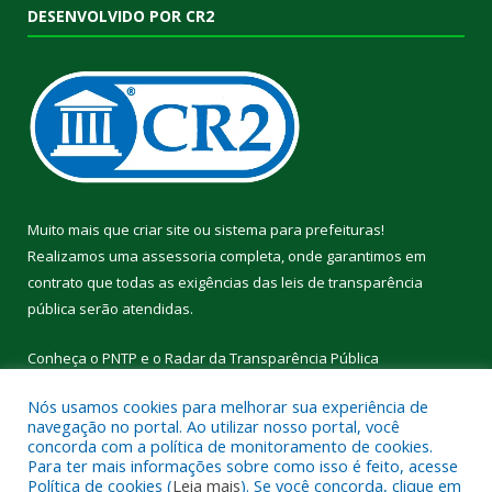
DESENVOLVIDO POR CR2
Muito mais que
criar site
ou
sistema para prefeituras
!
Realizamos uma
assessoria
completa, onde garantimos em
contrato que todas as exigências das
leis de transparência
pública
serão atendidas.
Conheça o
PNTP
e o
Radar da Transparência Pública
Nós usamos cookies para melhorar sua experiência de
navegação no portal. Ao utilizar nosso portal, você
concorda com a política de monitoramento de cookies.
Para ter mais informações sobre como isso é feito, acesse
Todos os direitos reservados a Câmara Municipal de Cumaru do
Política de cookies (
Leia mais
). Se você concorda, clique em