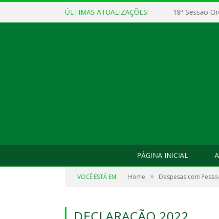
ÚLTIMAS ATUALIZAÇÕES:
18ª Sessão Or
PÁGINA INICIAL
A
»
VOCÊ ESTÁ EM:
Home
Despesas com Pesso
DECLARAÇÃO 2022.