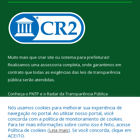
Muito mais que
criar site
ou
sistema para prefeituras
!
Realizamos uma
assessoria
completa, onde garantimos em
contrato que todas as exigências das
leis de transparência
pública
serão atendidas.
Conheça o
PNTP
e o
Radar da Transparência Pública
Nós usamos cookies para melhorar sua experiência de
navegação no portal. Ao utilizar nosso portal, você
concorda com a política de monitoramento de cookies.
Para ter mais informações sobre como isso é feito, acesse
Todos os direitos reservados a Câmara Municipal de Cumaru do
Política de cookies (
Leia mais
). Se você concorda, clique em
Norte.
ACEITO.