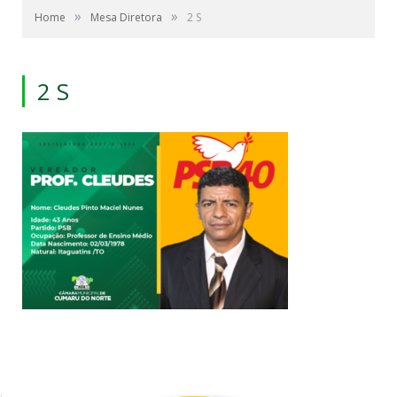
»
»
Home
Mesa Diretora
2 S
2 S