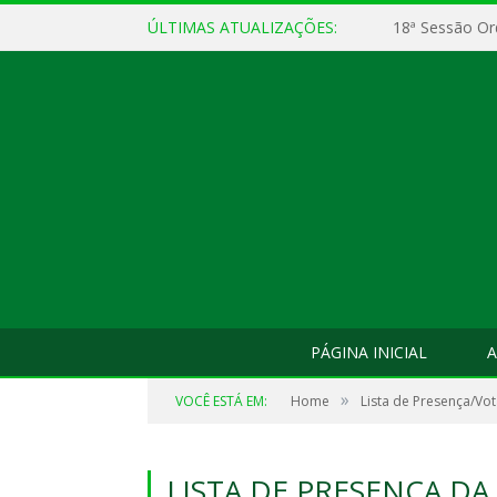
ÚLTIMAS ATUALIZAÇÕES:
18ª Sessão Or
PÁGINA INICIAL
A
»
VOCÊ ESTÁ EM:
Home
Lista de Presença/Vo
LISTA DE PRESENÇA DA