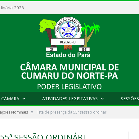
dinária 2026
 CÂMARA
ATIVIDADES LEGISTATIVAS
SESSÕES
»
tações Nominais
lista de presença da 55ª sessão ordinári
 55ª SESSÃO ORDINÁRI