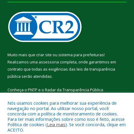
Muito mais que
criar site
ou
sistema para prefeituras
!
Realizamos uma
assessoria
completa, onde garantimos em
contrato que todas as exigências das
leis de transparência
pública
serão atendidas.
Conheça o
PNTP
e o
Radar da Transparência Pública
Nós usamos cookies para melhorar sua experiência de
navegação no portal. Ao utilizar nosso portal, você
concorda com a política de monitoramento de cookies.
Para ter mais informações sobre como isso é feito, acesse
Todos os direitos reservados a Câmara Municipal de Cumaru do
Política de cookies (
Leia mais
). Se você concorda, clique em
Norte.
ACEITO.