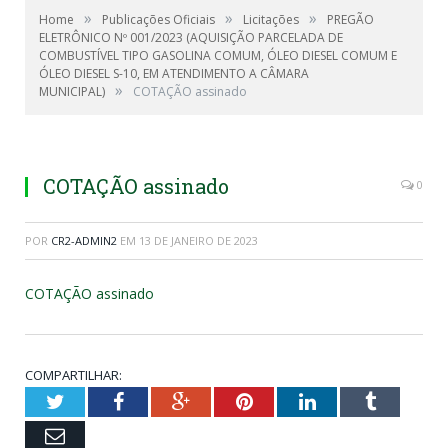
»
»
»
Home
Publicações Oficiais
Licitações
PREGÃO
ELETRÔNICO Nº 001/2023 (AQUISIÇÃO PARCELADA DE
COMBUSTÍVEL TIPO GASOLINA COMUM, ÓLEO DIESEL COMUM E
ÓLEO DIESEL S-10, EM ATENDIMENTO A CÂMARA
»
MUNICIPAL)
COTAÇÃO assinado
COTAÇÃO assinado
0
POR
CR2-ADMIN2
EM
13 DE JANEIRO DE 2023
COTAÇÃO assinado
COMPARTILHAR:
Twitter
Facebook
Google+
Pinterest
LinkedIn
Tumblr
Email