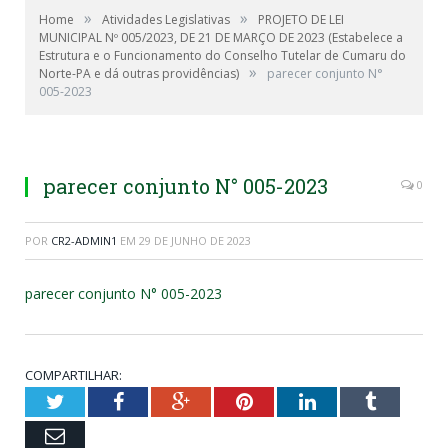
»
»
Home
Atividades Legislativas
PROJETO DE LEI
MUNICIPAL Nº 005/2023, DE 21 DE MARÇO DE 2023 (Estabelece a
Estrutura e o Funcionamento do Conselho Tutelar de Cumaru do
»
Norte-PA e dá outras providências)
parecer conjunto N°
005-2023
parecer conjunto N° 005-2023
0
POR
CR2-ADMIN1
EM
29 DE JUNHO DE 2023
parecer conjunto N° 005-2023
COMPARTILHAR:
Twitter
Facebook
Google+
Pinterest
LinkedIn
Tumblr
Email