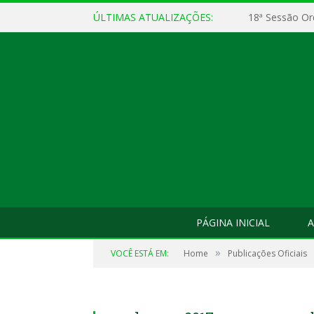
ÚLTIMAS ATUALIZAÇÕES:
18ª Sessão Or
PÁGINA INICIAL
A
»
VOCÊ ESTÁ EM:
Home
Publicações Oficiais