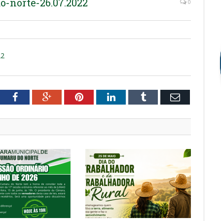
-norte-26.07.2022
0
22
tter
Facebook
Google+
Pinterest
LinkedIn
Tumblr
Email