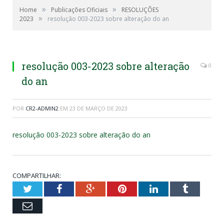
»
»
Home
Publicações Oficiais
RESOLUÇÕES
»
2023
resolução 003-2023 sobre alteração do an
resolução 003-2023 sobre alteração
0
do an
POR
CR2-ADMIN2
EM
23 DE MARÇO DE 2023
resolução 003-2023 sobre alteração do an
COMPARTILHAR:
Twitter
Facebook
Google+
Pinterest
LinkedIn
Tumblr
Email