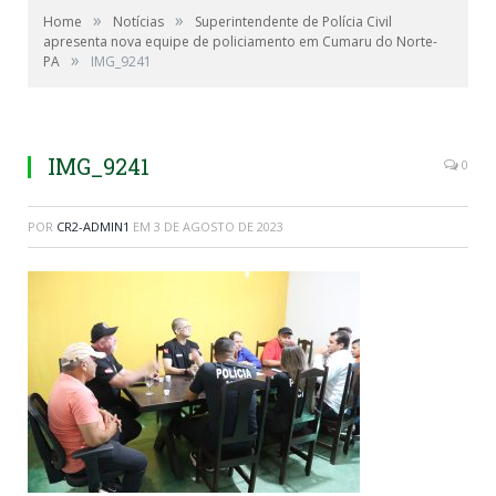
»
»
Home
Notícias
Superintendente de Polícia Civil
apresenta nova equipe de policiamento em Cumaru do Norte-
»
PA
IMG_9241
IMG_9241
0
POR
CR2-ADMIN1
EM
3 DE AGOSTO DE 2023