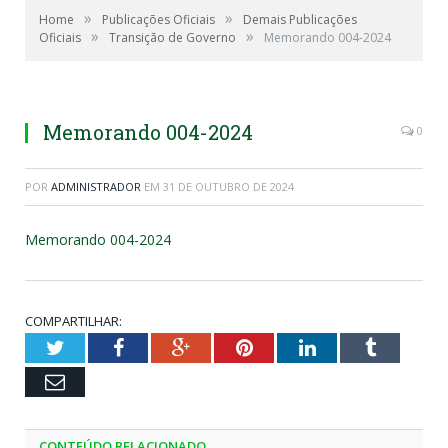
»
»
Home
Publicações Oficiais
Demais Publicações
»
»
Oficiais
Transição de Governo
Memorando 004-2024
Memorando 004-2024
0
POR
ADMINISTRADOR
EM
31 DE OUTUBRO DE 2024
Memorando 004-2024
COMPARTILHAR:
Twitter
Facebook
Google+
Pinterest
LinkedIn
Tumblr
Email
CONTEÚDO RELACIONADO