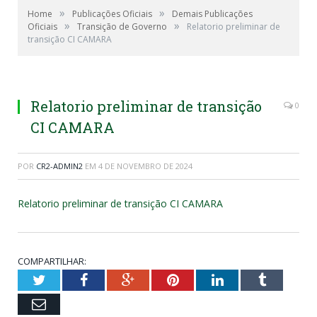
»
»
Home
Publicações Oficiais
Demais Publicações
»
»
Oficiais
Transição de Governo
Relatorio preliminar de
transição CI CAMARA
Relatorio preliminar de transição
0
CI CAMARA
POR
CR2-ADMIN2
EM
4 DE NOVEMBRO DE 2024
Relatorio preliminar de transição CI CAMARA
COMPARTILHAR:
Twitter
Facebook
Google+
Pinterest
LinkedIn
Tumblr
Email