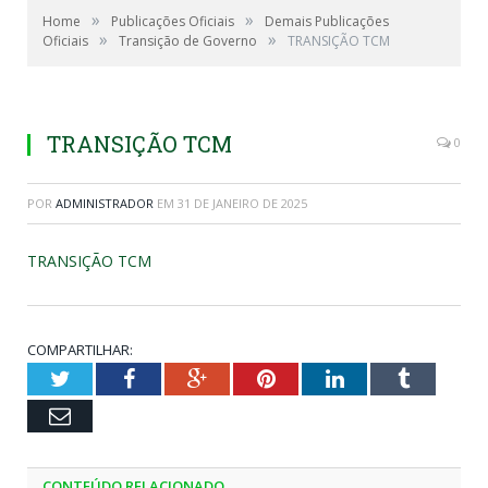
»
»
Home
Publicações Oficiais
Demais Publicações
»
»
Oficiais
Transição de Governo
TRANSIÇÃO TCM
TRANSIÇÃO TCM
0
POR
ADMINISTRADOR
EM
31 DE JANEIRO DE 2025
TRANSIÇÃO TCM
COMPARTILHAR:
Twitter
Facebook
Google+
Pinterest
LinkedIn
Tumblr
Email
CONTEÚDO RELACIONADO