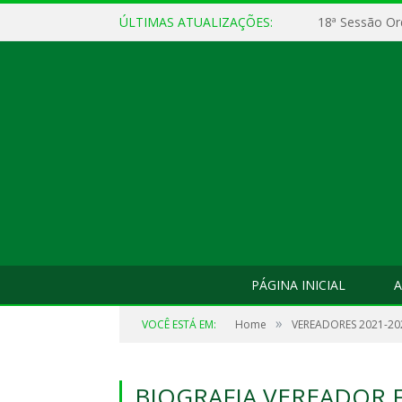
ÚLTIMAS ATUALIZAÇÕES:
18ª Sessão Or
PÁGINA INICIAL
A
»
VOCÊ ESTÁ EM:
Home
VEREADORES 2021-20
BIOGRAFIA VEREADOR F