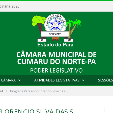
dinária 2026
 CÂMARA
ATIVIDADES LEGISTATIVAS
SESSÕES
»
24
biografia Vereador Florencio Silva das S
LORENCIO SILVA DAS S