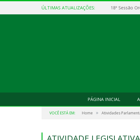
ÚLTIMAS ATUALIZAÇÕES:
18ª Sessão Or
PÁGINA INICIAL
A
»
VOCÊ ESTÁ EM:
Home
Atividades Parlament
ATIVIDADE LEGISLATI