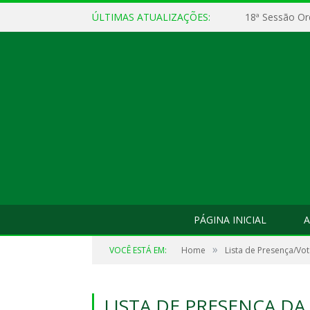
ÚLTIMAS ATUALIZAÇÕES:
18ª Sessão Or
PÁGINA INICIAL
A
»
VOCÊ ESTÁ EM:
Home
Lista de Presença/Vo
LISTA DE PRESENÇA DA