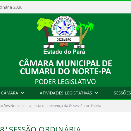
dinária 2026
 CÂMARA
ATIVIDADES LEGISTATIVAS
SESSÕES
»
tações Nominais
lista de presença da 8ª sessão ordinária
 8ª SESSÃO ORDINÁRIA