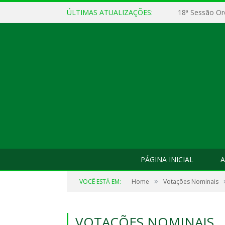
ÚLTIMAS ATUALIZAÇÕES:
18ª Sessão Or
PÁGINA INICIAL
A
»
VOCÊ ESTÁ EM:
Home
Votações Nominais
VOTAÇÕES NOMINAIS