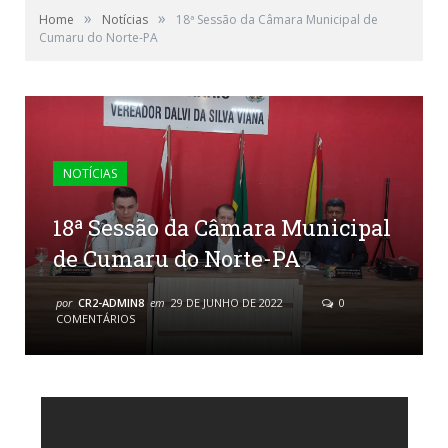
»
»
Home
Notícias
18ª Sessão da Câmara Municipal de
Cumaru do Norte-PA
NOTÍCIAS
18ª Sessão da Câmara Municipal
de Cumaru do Norte-PA
por
CR2-ADMIN8
em
29 DE JUNHO DE 2022
0
COMENTÁRIOS