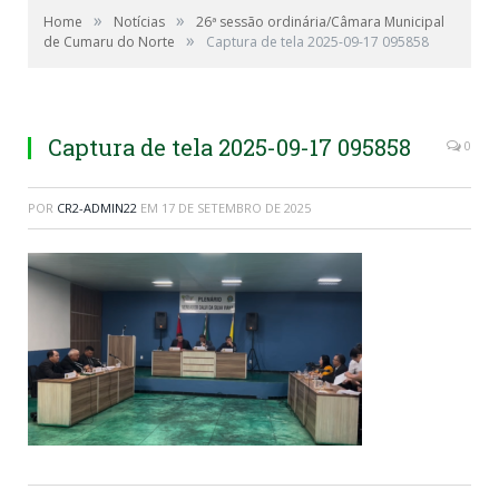
»
»
Home
Notícias
26ª sessão ordinária/Câmara Municipal
»
de Cumaru do Norte
Captura de tela 2025-09-17 095858
Captura de tela 2025-09-17 095858
0
POR
CR2-ADMIN22
EM
17 DE SETEMBRO DE 2025