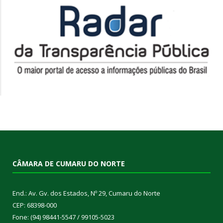
CÂMARA DE CUMARU DO NORTE
End.: Av. Gv. dos Estados, Nº 29, Cumaru do Norte
CEP: 68398-000
Fone: (94) 98441-5547 / 99105-5023