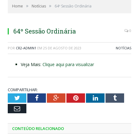
»
»
Home
Notícias
64º Sessão Ordinária
64º Sessão Ordinária
0
POR
CR2-ADMIN1
EM
25 DE AGOSTO DE 2023
NOTÍCIAS
Veja Mais:
Clique aqui para visualizar
COMPARTILHAR:
Twitter
Facebook
Google+
Pinterest
LinkedIn
Tumblr
Email
CONTEÚDO RELACIONADO