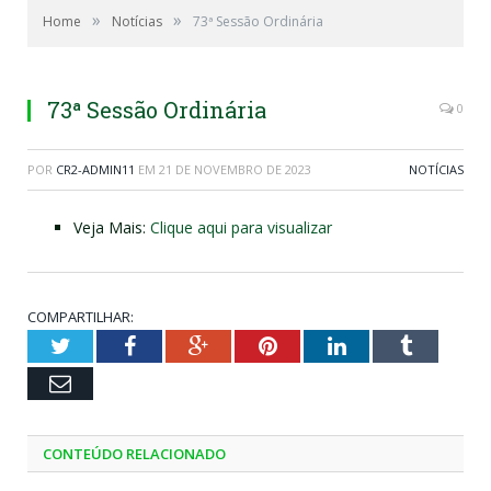
»
»
Home
Notícias
73ª Sessão Ordinária
73ª Sessão Ordinária
0
POR
CR2-ADMIN11
EM
21 DE NOVEMBRO DE 2023
NOTÍCIAS
Veja Mais:
Clique aqui para visualizar
COMPARTILHAR:
Twitter
Facebook
Google+
Pinterest
LinkedIn
Tumblr
Email
CONTEÚDO RELACIONADO