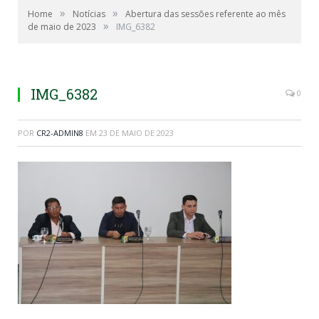
»
»
Home
Notícias
Abertura das sessões referente ao mês
»
de maio de 2023
IMG_6382
IMG_6382
0
POR
CR2-ADMIN8
EM
23 DE MAIO DE 2023