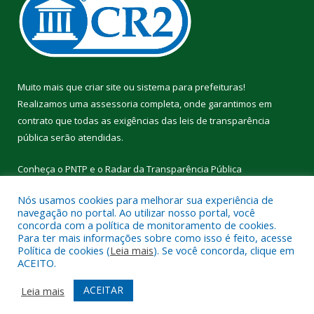
Muito mais que
criar site
ou
sistema para prefeituras
!
Realizamos uma
assessoria
completa, onde garantimos em
contrato que todas as exigências das
leis de transparência
pública
serão atendidas.
Conheça o
PNTP
e o
Radar da Transparência Pública
Nós usamos cookies para melhorar sua experiência de
navegação no portal. Ao utilizar nosso portal, você
concorda com a política de monitoramento de cookies.
Para ter mais informações sobre como isso é feito, acesse
Todos os direitos reservados a Câmara Municipal de Cumaru do
Política de cookies (
Leia mais
). Se você concorda, clique em
Norte.
ACEITO.
Mapa do Site
Acessar Área Administrativa
ACEITAR
Leia mais
Acessar Webmail