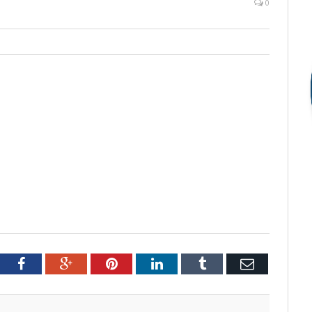
0
tter
Facebook
Google+
Pinterest
LinkedIn
Tumblr
Email