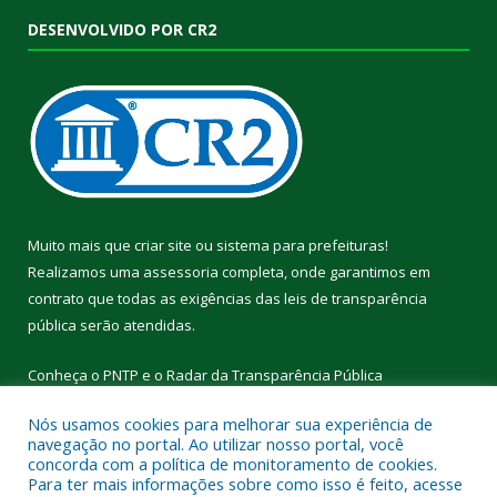
DESENVOLVIDO POR CR2
Muito mais que
criar site
ou
sistema para prefeituras
!
Realizamos uma
assessoria
completa, onde garantimos em
contrato que todas as exigências das
leis de transparência
pública
serão atendidas.
Conheça o
PNTP
e o
Radar da Transparência Pública
Nós usamos cookies para melhorar sua experiência de
navegação no portal. Ao utilizar nosso portal, você
concorda com a política de monitoramento de cookies.
Para ter mais informações sobre como isso é feito, acesse
Todos os direitos reservados a Câmara Municipal de Cumaru do