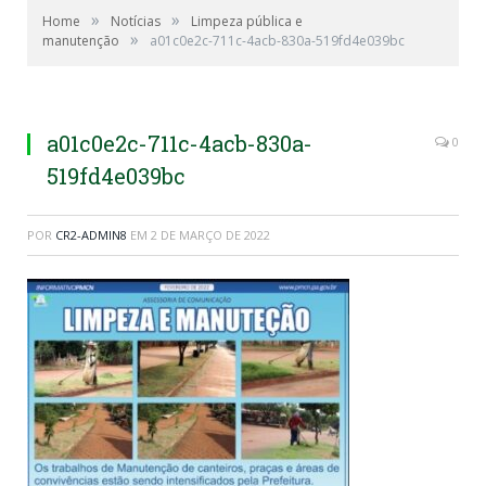
»
»
Home
Notícias
Limpeza pública e
»
manutenção
a01c0e2c-711c-4acb-830a-519fd4e039bc
a01c0e2c-711c-4acb-830a-
0
519fd4e039bc
POR
CR2-ADMIN8
EM
2 DE MARÇO DE 2022