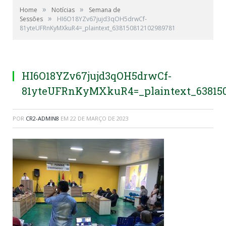
»
»
Home
Notícias
Semana de
»
Sessões
HI6O18YZv67jujd3qOH5drwCf-
81yteUFRnKyMXkuR4=_plaintext_638150812102989781
HI6O18YZv67jujd3qOH5drwCf-
81yteUFRnKyMXkuR4=_plaintext_638150
POR
CR2-ADMIN8
EM
22 DE MARÇO DE 2023