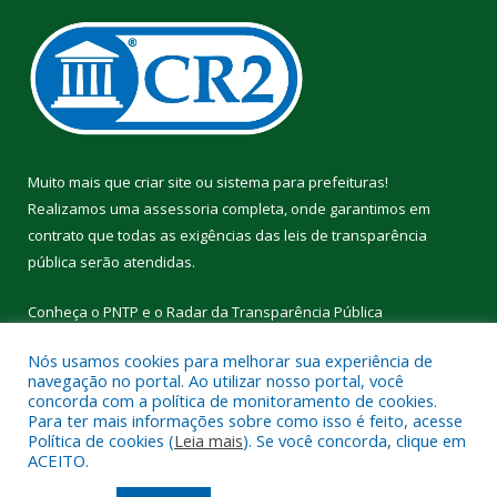
Muito mais que
criar site
ou
sistema para prefeituras
!
Realizamos uma
assessoria
completa, onde garantimos em
contrato que todas as exigências das
leis de transparência
pública
serão atendidas.
Conheça o
PNTP
e o
Radar da Transparência Pública
Nós usamos cookies para melhorar sua experiência de
navegação no portal. Ao utilizar nosso portal, você
concorda com a política de monitoramento de cookies.
Para ter mais informações sobre como isso é feito, acesse
Todos os direitos reservados a Câmara Municipal de Cumaru do
Política de cookies (
Leia mais
). Se você concorda, clique em
Norte.
ACEITO.