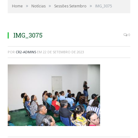
»
»
»
Home
Notícias
Sessões Setembro
IMG_3075
IMG_3075
0
POR
CR2-ADMIN5
EM
22 DE SETEMBRO DE 2023