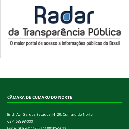
CÂMARA DE CUMARU DO NORTE
End.: Av. Gv. dos Estados, Nº 29, Cumaru do Norte
CEP: 68398-000
Fone: (94) 98441-5547 / 99105-5023