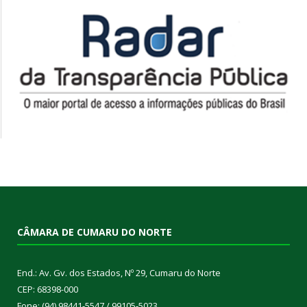
CÂMARA DE CUMARU DO NORTE
End.: Av. Gv. dos Estados, Nº 29, Cumaru do Norte
CEP: 68398-000
Fone: (94) 98441-5547 / 99105-5023