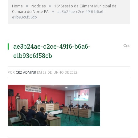
»
»
Home
Notícias
18ª Sessão da Câmara Municipal de
»
Cumaru do Norte-PA
ae3b24ae-c2ce-49f6-b6a6-
e1b93c6f58cb
ae3b24ae-c2ce-49f6-b6a6-
0
e1b93c6f58cb
POR
CR2-ADMIN8
EM
29 DE JUNHO DE 2022