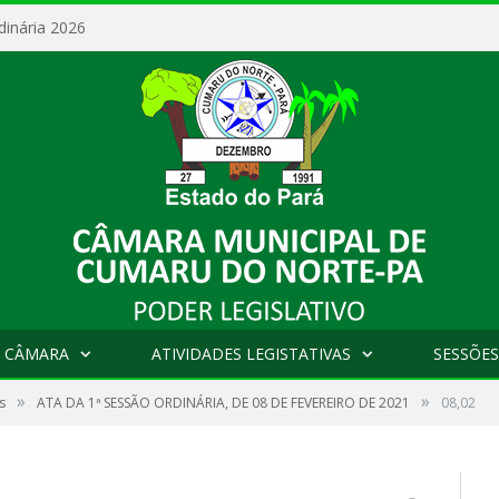
dinária 2026
 CÂMARA
ATIVIDADES LEGISTATIVAS
SESSÕES
»
»
s
ATA DA 1ª SESSÃO ORDINÁRIA, DE 08 DE FEVEREIRO DE 2021
08,02