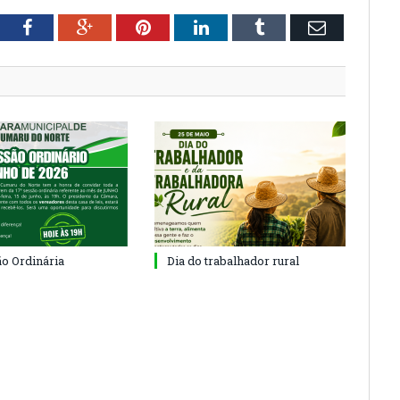
tter
Facebook
Google+
Pinterest
LinkedIn
Tumblr
Email
ão Ordinária
Dia do trabalhador rural