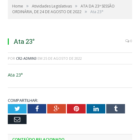
»
»
Home
Atividades Legislativas
ATA DA 23ª SESSÃO
»
ORDINÁRIA, DE 24 DE AGOSTO DE 2022
Ata 23°
Ata 23°
0
POR
CR2-ADMIN3
EM
25 DE AGOSTO DE 2022
Ata 23°
COMPARTILHAR:
Twitter
Facebook
Google+
Pinterest
LinkedIn
Tumblr
Email
CONTEÚDO RELACIONADO