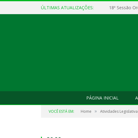
ÚLTIMAS ATUALIZAÇÕES:
18ª Sessão Or
PÁGINA INICIAL
A
»
VOCÊ ESTÁ EM:
Home
Atividades Legislativa