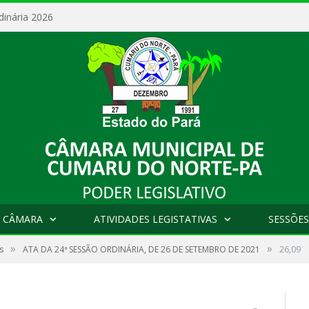
dinária 2026
 CÂMARA
ATIVIDADES LEGISTATIVAS
SESSÕES
»
»
s
ATA DA 24ª SESSÃO ORDINÁRIA, DE 26 DE SETEMBRO DE 2021
26,09