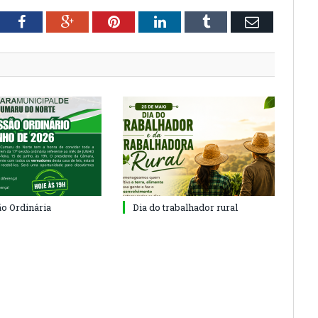
tter
Facebook
Google+
Pinterest
LinkedIn
Tumblr
Email
ão Ordinária
Dia do trabalhador rural