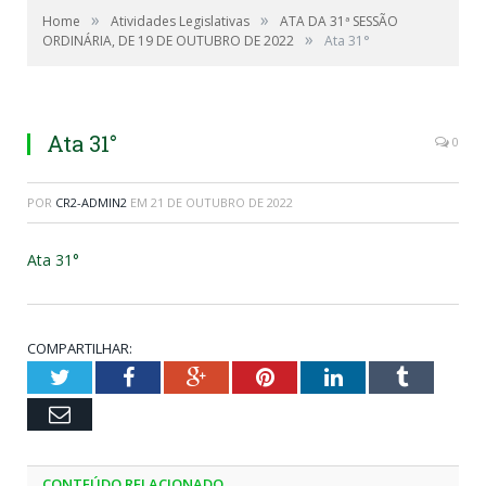
»
»
Home
Atividades Legislativas
ATA DA 31ª SESSÃO
»
ORDINÁRIA, DE 19 DE OUTUBRO DE 2022
Ata 31°
Ata 31°
0
POR
CR2-ADMIN2
EM
21 DE OUTUBRO DE 2022
Ata 31°
COMPARTILHAR:
Twitter
Facebook
Google+
Pinterest
LinkedIn
Tumblr
Email
CONTEÚDO RELACIONADO