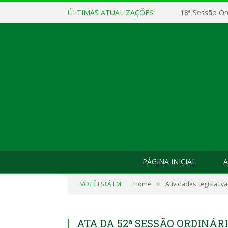
ÚLTIMAS ATUALIZAÇÕES:
18ª Sessão Or
PÁGINA INICIAL
A
»
VOCÊ ESTÁ EM:
Home
Atividades Legislativa
ATA DA 52ª SESSÃO ORDINÁRIA