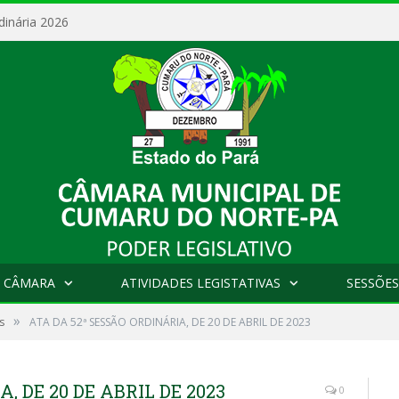
dinária 2026
 CÂMARA
ATIVIDADES LEGISTATIVAS
SESSÕES
»
s
ATA DA 52ª SESSÃO ORDINÁRIA, DE 20 DE ABRIL DE 2023
, DE 20 DE ABRIL DE 2023
0