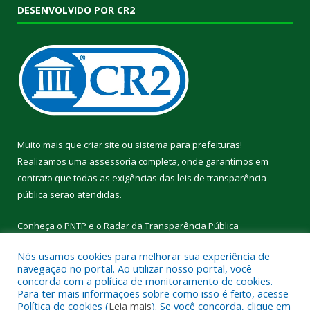
DESENVOLVIDO POR CR2
Muito mais que
criar site
ou
sistema para prefeituras
!
Realizamos uma
assessoria
completa, onde garantimos em
contrato que todas as exigências das
leis de transparência
pública
serão atendidas.
Conheça o
PNTP
e o
Radar da Transparência Pública
Nós usamos cookies para melhorar sua experiência de
navegação no portal. Ao utilizar nosso portal, você
concorda com a política de monitoramento de cookies.
Para ter mais informações sobre como isso é feito, acesse
Todos os direitos reservados a Câmara Municipal de Cumaru do
Política de cookies (
Leia mais
). Se você concorda, clique em