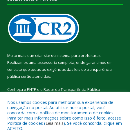
Muito mais que
criar site
ou
sistema para prefeituras
!
Realizamos uma
assessoria
completa, onde garantimos em
contrato que todas as exigências das
leis de transparência
pública
serão atendidas.
Conheça o
PNTP
e o
Radar da Transparência Pública
Nós usamos cookies para melhorar sua experiência de
navegação no portal. Ao utilizar nosso portal, você
concorda com a política de monitoramento de cookies.
Para ter mais informações sobre como isso é feito, acesse
Todos os direitos reservados a Câmara Municipal de Cumaru do
Política de cookies (
Leia mais
). Se você concorda, clique em
Norte.
ACEITO.