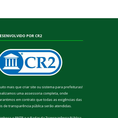
ESENVOLVIDO POR CR2
uito mais que
criar site
ou
sistema para prefeituras
!
ealizamos uma
assessoria
completa, onde
arantimos em contrato que todas as exigências das
eis de transparência pública
serão atendidas.
onheça o
PNTP
e o
Radar da Transparência Pública