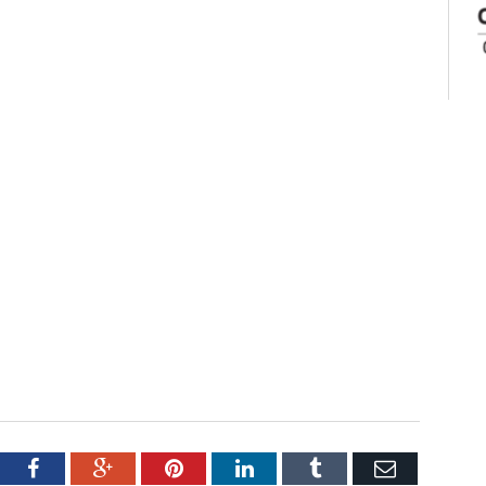
tter
Facebook
Google+
Pinterest
LinkedIn
Tumblr
Email