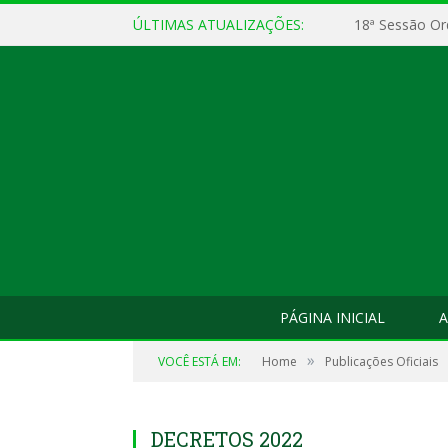
ÚLTIMAS ATUALIZAÇÕES:
18ª Sessão Or
PÁGINA INICIAL
A
»
VOCÊ ESTÁ EM:
Home
Publicações Oficiais
DECRETOS 2022