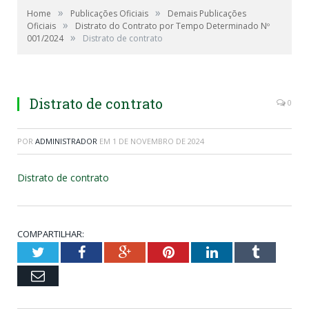
»
»
Home
Publicações Oficiais
Demais Publicações
»
Oficiais
Distrato do Contrato por Tempo Determinado Nº
»
001/2024
Distrato de contrato
Distrato de contrato
0
POR
ADMINISTRADOR
EM
1 DE NOVEMBRO DE 2024
Distrato de contrato
COMPARTILHAR:
Twitter
Facebook
Google+
Pinterest
LinkedIn
Tumblr
Email