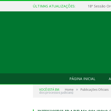
ÚLTIMAS ATUALIZAÇÕES:
18ª Sessão Or
PÁGINA INICIAL
A
»
VOCÊ ESTÁ EM:
Home
Publicações Oficiais
dos processos judiciais)