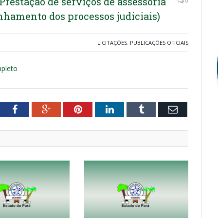
Prestação de serviços de assessoria
0
nhamento dos processos judiciais)
LICITAÇÕES
,
PUBLICAÇÕES OFICIAIS
mpleto
tter
Facebook
Google+
Pinterest
LinkedIn
Tumblr
Email